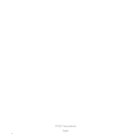
37167
bezoekers
login